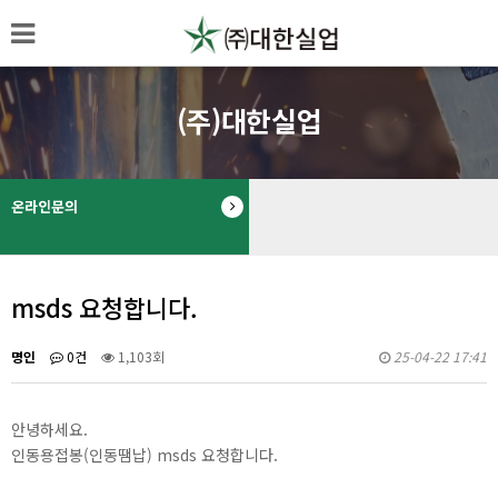
(주)대한실업
온라인문의
msds 요청합니다.
명인
0건
1,103회
25-04-22 17:41
안녕하세요.
인동용접봉(인동땜납) msds 요청합니다.