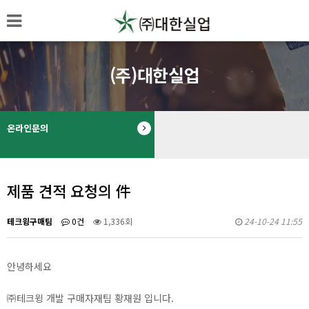
(주)대한실업
온라인문의
제품 견적 요청의 件
테크윙구매팀
0건
1,336회
24-10-24 11:55
안녕하세요
㈜테크윙 개발 구매자재팀 황재원 입니다.