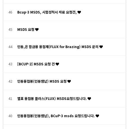
46
Bcup-3 MSDS, 시험성적서 자료 요청건,
45
MSDS 요청
44
인동,은 합금용 용접제(FLUX for Brazing) MSDS 문의
43
[BCUP-2] MSDS 요청 건
42
인동용접봉(인동땜납) MSDS 요청
41
별표 용접봉 플러스(FLUX) MSDS요청드립니다.
40
인동용접봉(인동땜납), BCuP-3 msds 요청드립니다.