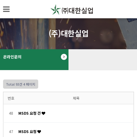
(주)대한실업
온라인문의
Total 93건
4 페이지
번호
제목
48
MSDS 요청 건
47
MSDS 요청